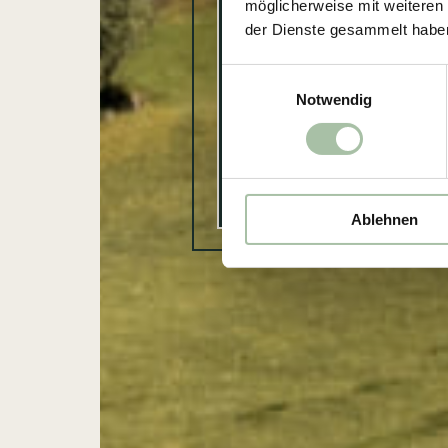
Gol
möglicherweise mit weiteren
der Dienste gesammelt habe
E
Notwendig
i
n
w
i
l
Ablehnen
l
i
g
u
n
g
s
a
u
s