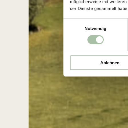
möglicherweise mit weiteren
der Dienste gesammelt habe
E
Notwendig
i
n
w
i
l
Ablehnen
l
i
g
u
n
g
s
a
u
s