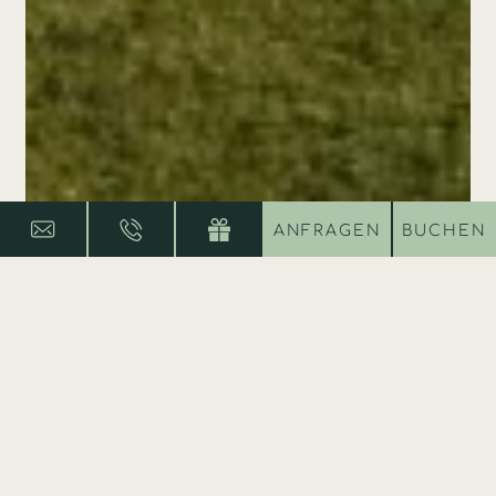
ANFRAGEN
BUCHEN
Fragen zum Urlaub
Häufige Fragen zum Urlaub auf
der Ferienanlage & Restaurant
Reithof
Du planst einen Urlaub in der
Ferienanlage
Reithof
und möchtest mehr über unsere
Zimmer,
Appartements
, das
Panoramarestaurant
,
Freizeitmöglichkeiten oder die Anreise erfahren?