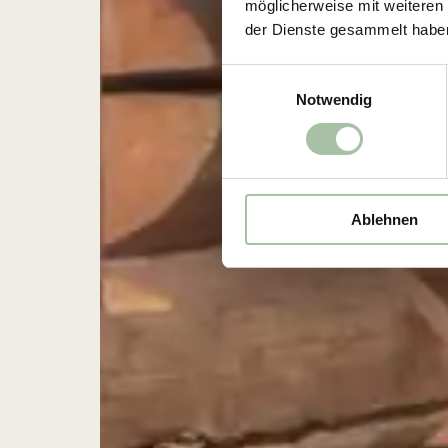
möglicherweise mit weiteren
der Dienste gesammelt habe
E
Notwendig
i
n
w
i
l
Ablehnen
l
i
g
u
n
g
s
a
u
s