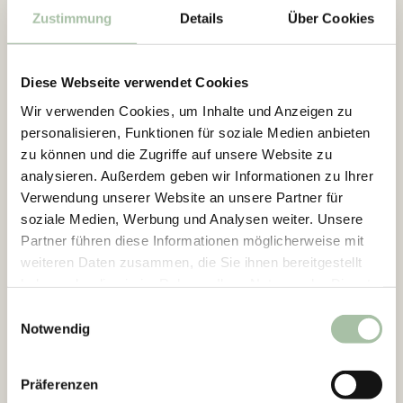
Zustimmung
Details
Über Cookies
Diese Webseite verwendet Cookies
Wir verwenden Cookies, um Inhalte und Anzeigen zu
personalisieren, Funktionen für soziale Medien anbieten
zu können und die Zugriffe auf unsere Website zu
analysieren. Außerdem geben wir Informationen zu Ihrer
Verwendung unserer Website an unsere Partner für
soziale Medien, Werbung und Analysen weiter. Unsere
Partner führen diese Informationen möglicherweise mit
weiteren Daten zusammen, die Sie ihnen bereitgestellt
haben oder die sie im Rahmen Ihrer Nutzung der Dienste
gesammelt haben.
E
Notwendig
i
n
w
Präferenzen
i